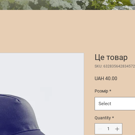
Це товар
SKU: 632835642834572
Price
UAH 40.00
Розмір
*
Select
Quantity
*