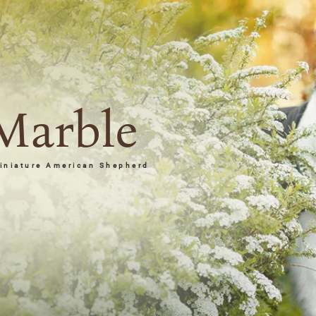
Marble
niature American Shepherd