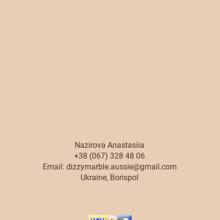
If you wish to consider us for your next puppy or
possible breeding, we do encourage you to get in
contact with us via email or to call.
Thank you for reading and please feel free to browse
our site to get to know our dogs.
Nazirova Anastasiia
+38 (067) 328 48 06
Email:
dizzymarble.aussie@gmail.com
Ukraine, Borispol