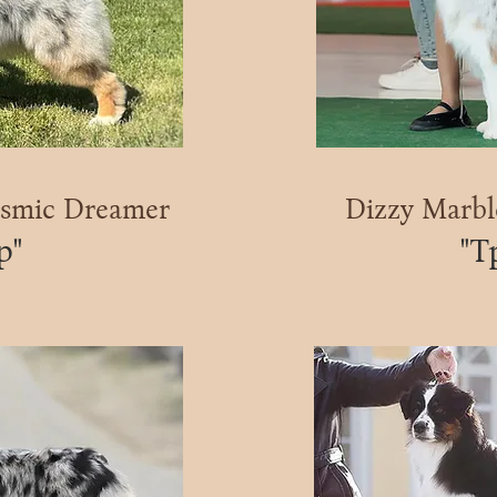
osmic Dreamer
Dizzy Marbl
р"
"Т