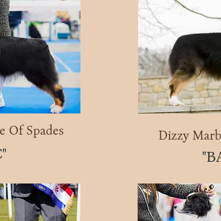
e Of Spades
Dizzy Marb
"
"В