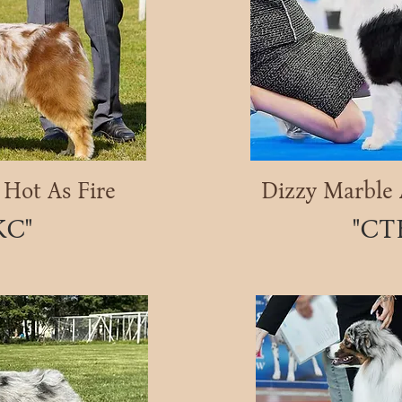
 Hot As Fire
Dizzy Marble 
КС"
"СТ