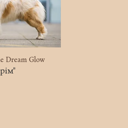
le Dream Glow
Дрім"