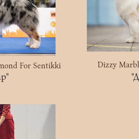
Dizzy Marb
mond For Sentikki
р"
"