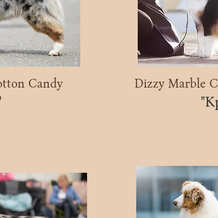
otton Candy
Dizzy Marble C
"
"К