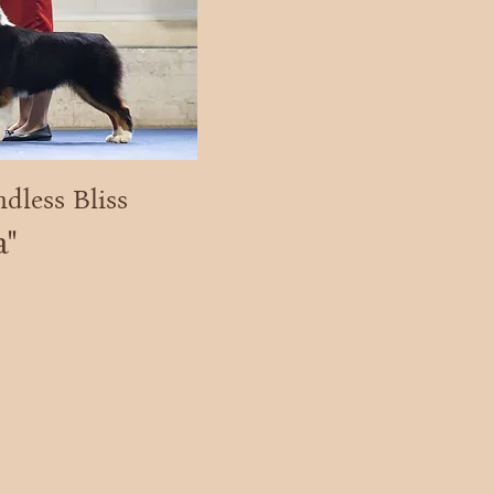
dless Bliss
а"