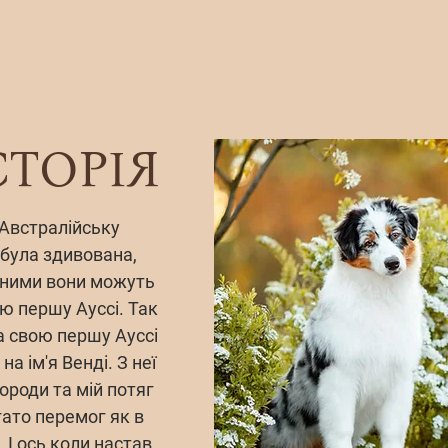
СТОРІЯ
Австралійську
 була здивована,
ізними вони можуть
ою першу Ауссі. Так
а свою першу Ауссі
а ім'я Венді. З неї
ороди та мій потяг
гато перемог як в
. І ось коли настав