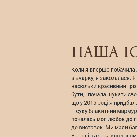
НАША І
Коли я вперше побачила 
вівчарку, я закохалася. Я
наскільки красивими і р
бути, і почала шукати св
що у 2016 році я придбал
– суку блакитний мармур н
почалась моя любов до п
до виставок. Ми мали ба
Україні, так і за кордоном