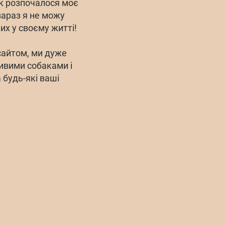
як розпочалося моє
зараз я не можу
их у своєму житті!
айтом, ми дуже
вими собаками і
 будь-які ваші
Якщо ви хочете розглянути наш розплідник для
вашого майбутнього цуценя або можливого
розведення, ми рекомендуємо вам зв'язатися з