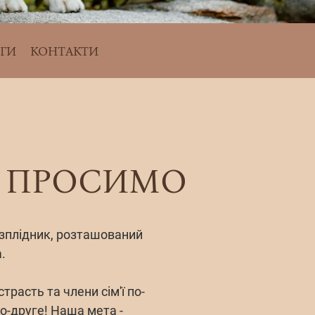
ГИ
КОНТАКТИ
О ПРОСИМО
озплідник, розташований
.
расть та члени сім'ї по-
о-друге! Наша мета -