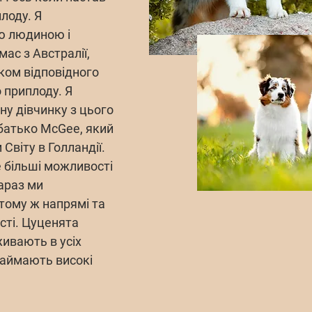
лоду. Я
ю людиною і
ас з Австралії,
ком відповідного
 приплоду. Я
ну дівчинку з цього
її батько McGee, який
Світу в Голландії.
е більші можливості
зараз ми
тому ж напрямі та
сті. Цуценята
ивають в усіх
 займають високі