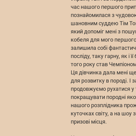
час нашого першого прип
познайомилася з чудово
шановним суддею Тім Том
який допоміг мені з пошу
кобеля для мого першого
залишила собі фантастич
посліду, таку гарну, як і 
того року став Чемпіоном 
Ця дівчинка дала мені щ
для розвитку в породі. І 
продовжуємо рухатися у 
покращувати породні яко
нашого розплідника прож
куточках світу, а на шоу
призові місця.