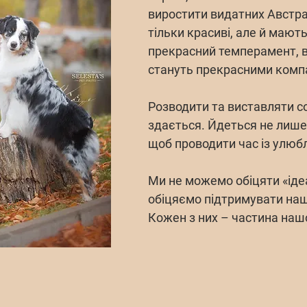
виро стити видатних Австра
тільки красиві, але й мають
прекрасний темперамент, ві
стануть прекрасними комп
Розводити та виставляти со
здається. Йдеться не лише 
щоб проводити час із улю
Ми не можемо обіцяти «іде
обіцяємо підтримувати наш
Кожен з них – частина нашої