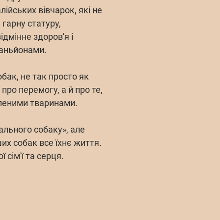
лійських вівчарок, які не
 гарну статуру,
дмінне здоров'я і
аньйонами.
бак, не так просто як
про перемогу, а й про те,
бленими тваринами.
ального собаку», але
их собак все їхнє життя.
 сім'ї та серця.